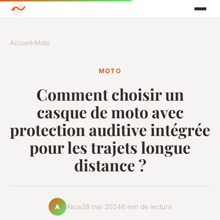
Accueil
›
Moto
MOTO
Comment choisir un
casque de moto avec
protection auditive intégrée
pour les trajets longue
distance ?
Alice
28 mai 2024
6 min de lecture
A