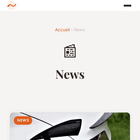
Accueil
› News
📰
News
NEWS