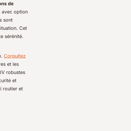
ons de
n avec option
s sont
ituation. Cet
e sérénité.
é.
Consultez
es et les
UV robustes
urité et
 routier et