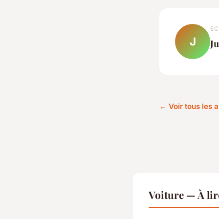
EC
J
Ju
← Voir tous les a
Voiture — À li