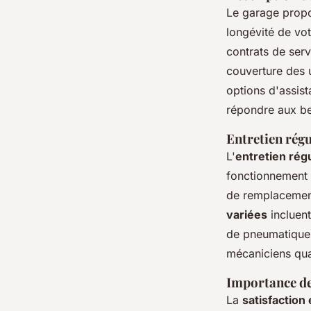
Le garage propo
longévité de vot
contrats de serv
couverture des u
options d'assis
répondre aux be
Entretien régu
L'
entretien régu
fonctionnement 
de remplacement
variées
incluent
de pneumatiques
mécaniciens qua
Importance de 
La
satisfaction 