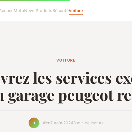
Accueil
Moto
News
Produits
Sécurité
Voiture
VOITURE
rez les services ex
u garage peugeot re
Julien
7 août 2024
3 min de lecture
J