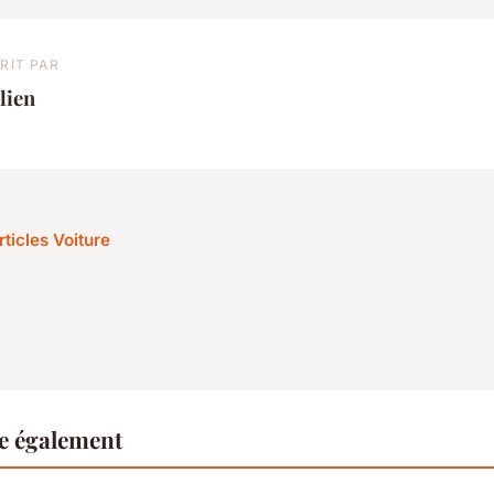
RIT PAR
lien
rticles Voiture
re également