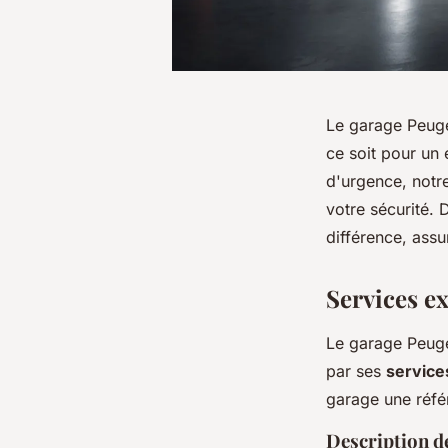
Le garage Peuge
ce soit pour un 
d'urgence, notr
votre sécurité.
différence, ass
Services e
Le garage Peuge
par ses
services
garage une réfé
Description de