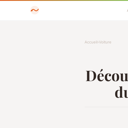
Accueil
›
Voiture
Découv
d