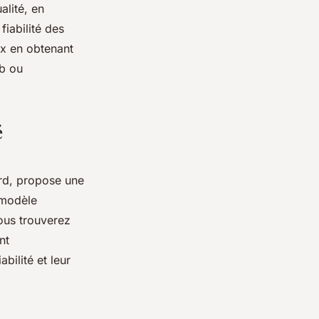
alité, en
fiabilité des
ix en obtenant
eb ou
é
rd, propose une
 modèle
ous trouverez
nt
bilité et leur